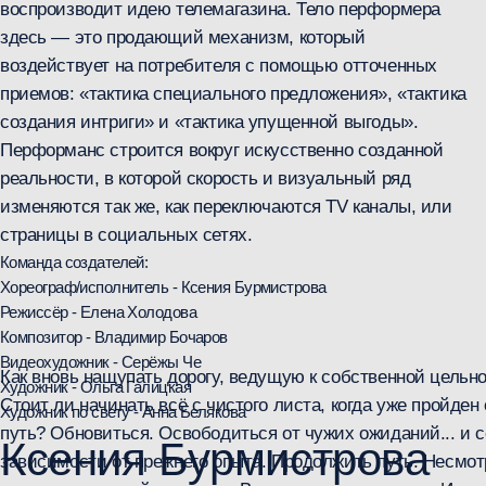
"ХОРЕОГРАФИЧЕСКАЯ МАСТЕРСКАЯ АЛЕКСАНДРЫ
БАЛЕЦКОЙ" ОГРН: 1167232075669; ИНН: 7203390366;
КПП: 720301001