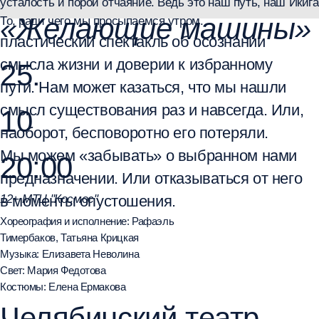
Как обрести устойчивость, когда не чувствуешь опоры ни внутри,
ни снаружи? Как примириться с собой, позволить себе быть собой,
Смотреть в глаза, высказываться определенно и понятно?
Неустойчивость и неуверенность - это когда на уроке поднимаешь руку,
знаешь, что сказать, но сердце от волнения и страха бьется так, что
хочется провалиться под собственный стул. А тебе очень надо сейчас
сказать. Только сначала надо хотя бы поднять правую руку.
Вдохновение этой работы - поиск диалога
между двумя танцевальными языками -
flamenco и Waacking. Вторая ступень
вдохновения - это поиск общих волнующих
тем двух танцовщиц, оказавшихся в одной
точке жизненного пути. Этой темой стала
устойчивость - эмоциональная, физическая,
ментальная. Устойчивость - как фундамент
женского начала, как фундамент личности