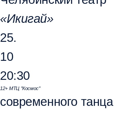
в целом.
Елизавета Некрасова
«Поднимаю правую руку»
27.
10
20:00
12+ МТЦ "Космос"
& Ирина Захваткина
«Поднимаю
правую руку»
Как обрести устойчивость, когда
не чувствуешь опоры ни внутри, ни снаружи? Как